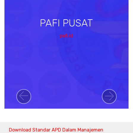
PAFI PUSAT
pafi.id
Previous
Next
Download Standar APD Dalam Manajemen